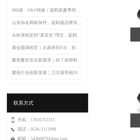
0闷感 · 10kV绝缘｜蓝鸥盾夏季绝缘安全鞋
山东知名商标加持，蓝鸥盾品牌实力彰显品质价值
从标准制定到“真安全”理念，蓝鸥盾推动安全鞋防护升级
展会圆满收官｜从厨房到T台，轻丫以专业防滑科技开启厨师鞋新体验
聚焦餐饮安全新需求｜轻丫厨师鞋亮相第11届郑州餐饮博览会，首日人气火爆引关注
聚焦行业创新发展｜卫尔盾亮相2026中国橡胶工业协会鞋业分会会员大会暨制鞋行业技术论坛
联系方式
手机：17616712315
固话：0536-2112998
邮箱：543668792@qq.com