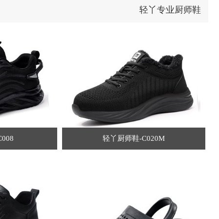
轻丫专业厨师鞋
008
轻丫厨师鞋-C020M