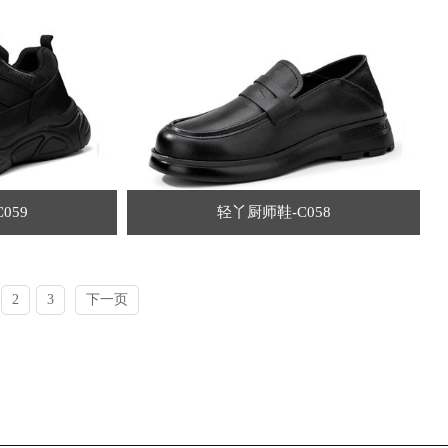
059
轻丫厨师鞋-C058
2
3
下一页