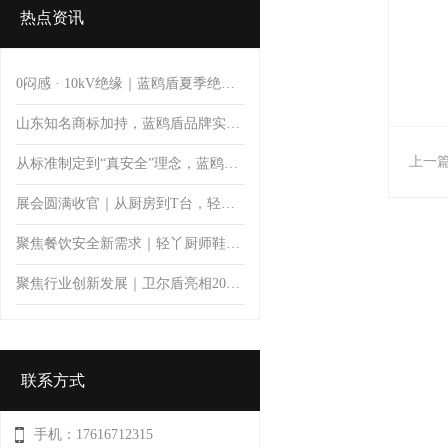
热点资讯
0闷感 · 10kV绝缘｜蓝鸥盾夏季绝缘安全鞋
山东知名商标加持，蓝鸥盾品牌实力彰显品质价值
上一
从标准制定到“真安全”理念，蓝鸥盾推动安全鞋防护升级
展会圆满收官｜从厨房到T台，轻丫以专业防滑科技开启厨师鞋新体验
聚焦餐饮安全新需求｜轻丫厨师鞋亮相第11届郑州餐饮博览会，首日人气火爆引关注
聚焦行业创新发展｜卫尔盾亮相2026中国橡胶工业协会鞋业分会会员大会暨制鞋行业技术论坛
联系方式
手机：17616712315