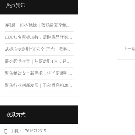
热点资讯
0闷感 · 10kV绝缘｜蓝鸥盾夏季绝缘安全鞋
山东知名商标加持，蓝鸥盾品牌实力彰显品质价值
上一
从标准制定到“真安全”理念，蓝鸥盾推动安全鞋防护升级
展会圆满收官｜从厨房到T台，轻丫以专业防滑科技开启厨师鞋新体验
聚焦餐饮安全新需求｜轻丫厨师鞋亮相第11届郑州餐饮博览会，首日人气火爆引关注
聚焦行业创新发展｜卫尔盾亮相2026中国橡胶工业协会鞋业分会会员大会暨制鞋行业技术论坛
联系方式
手机：17616712315